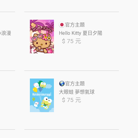
官方主題
小浪漫
Hello Kitty 夏日夕陽
$ 75 元
官方主題
大眼蛙 夢想氣球
$ 75 元