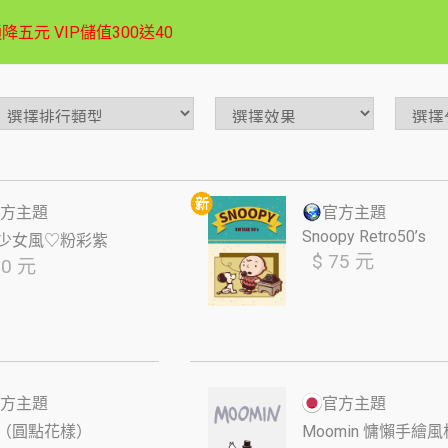
五元 VIP儲值300送40
購網站，非LINE官方系統
五元 VIP儲值300送40
購網站，非LINE官方系統
方主題
官方主題
Snoopy Retro50’s
少女風♡粉彩紫
$ 75 元
0 元
方主題
官方主題
（圓點花樣）
Moomin 慵懶手繪風