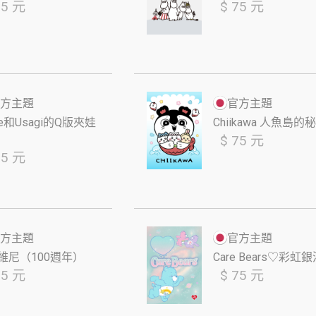
5 元
$ 75 元
方主題
官方主題
ke和Usagi的Q版夾娃
Chiikawa 人魚島的
$ 75 元
5 元
方主題
官方主題
維尼（100週年）
Care Bears♡彩虹
5 元
$ 75 元