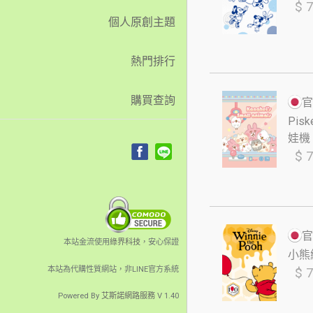
$ 7
個人原創主題
熱門排行
購買查詢
官
Pis
娃機
$ 7
官
本站金流使用
綠界科技
，安心保證
小熊
本站為代購性質網站，非LINE官方系統
$ 7
Powered By
艾斯諾網路服務
V 1.40