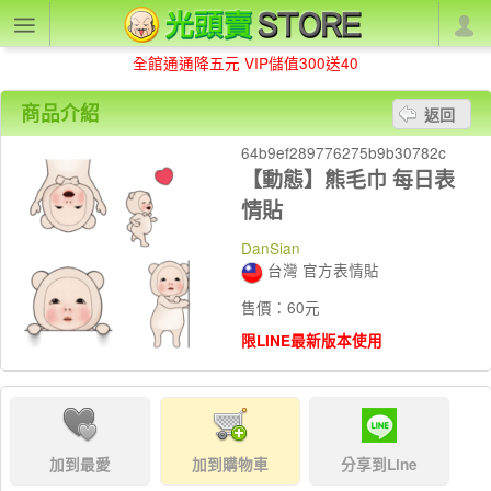
全館通通降五元 VIP儲值300送40
商品介紹
返回
64b9ef289776275b9b30782c
【動態】熊毛巾 每日表
情貼
DanSian
台灣 官方表情貼
售價：60元
限LINE最新版本使用
加到最愛
加到購物車
分享到Line