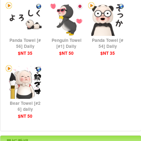
Panda Towel [#
Penguin Towel
Panda Towel [#
56] Daily
[#1] Daily
54] Daily
$NT 35
$NT 50
$NT 35
Bear Towel [#2
6] daily
$NT 50