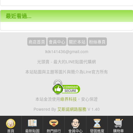
最近看過...
商店首頁
會員中心
關於本站
粉絲專頁
lklk141436@gmail.com
光頭賣 - 最大的LINE貼圖代購網
本站貼圖與主題等圖片與簡介為Line官方所有
本站金流使用
綠界科技
，安心保證
Powered By
艾斯諾網路服務
V 1.40
首頁
最新貼圖
熱門排行
會員中心
發圖進度
購物車