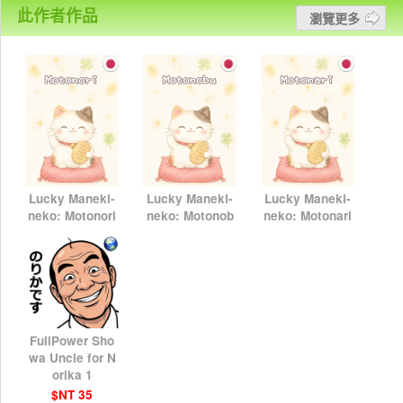
此作者作品
瀏覽更多
Lucky Maneki-
Lucky Maneki-
Lucky Maneki-
neko: Motonori
neko: Motonob
neko: Motonari
u
$NT 75
$NT 75
$NT 75
FullPower Sho
wa Uncle for N
orika 1
$NT 35