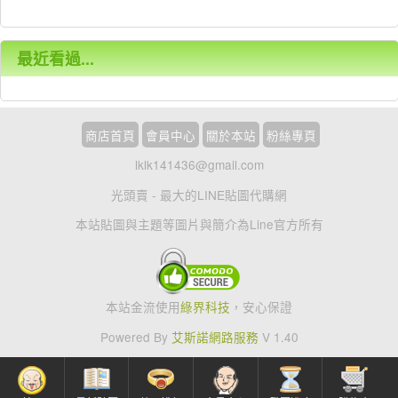
最近看過...
商店首頁
會員中心
關於本站
粉絲專頁
lklk141436@gmail.com
光頭賣 - 最大的LINE貼圖代購網
本站貼圖與主題等圖片與簡介為Line官方所有
本站金流使用
綠界科技
，安心保證
Powered By
艾斯諾網路服務
V 1.40