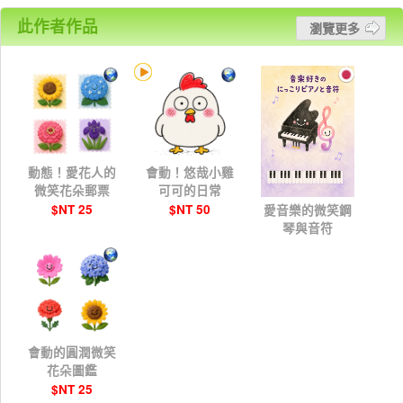
此作者作品
瀏覽更多
動態！愛花人的
會動！悠哉小雞
微笑花朵郵票
可可的日常
$NT 25
$NT 50
愛音樂的微笑鋼
琴與音符
$NT 75
會動的圓潤微笑
花朵圖鑑
$NT 25