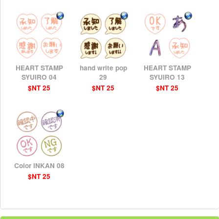
HEART STAMP
hand write pop
HEART STAMP
SYUIRO 04
29
SYUIRO 13
$NT 25
$NT 25
$NT 25
Color INKAN 08
$NT 25