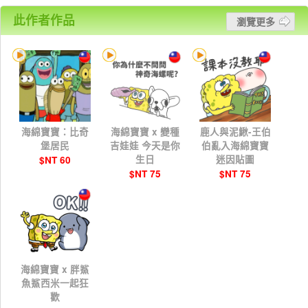
此作者作品
瀏覽更多
海綿寶寶：比奇
海綿寶寶 x 變種
鹿人與泥鰍-王伯
堡居民
吉娃娃 今天是你
伯亂入海綿寶寶
生日
迷因貼圖
$NT 60
$NT 75
$NT 75
海綿寶寶 x 胖鯊
魚鯊西米一起狂
歡