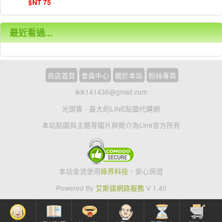
$NT 75
最近看過...
商店首頁
會員中心
關於本站
粉絲專頁
lklk141436@gmail.com
光頭賣 - 最大的LINE貼圖代購網
本站貼圖與主題等圖片與簡介為Line官方所有
本站金流使用
綠界科技
，安心保證
Powered By
艾斯諾網路服務
V 1.40