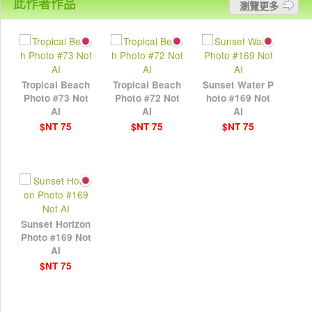
此作者作品
瀏覽更多
Tropical Beach
Tropical Beach
Sunset Water P
Photo #73 Not
Photo #72 Not
hoto #169 Not
AI
AI
AI
$NT 75
$NT 75
$NT 75
Sunset Horizon
Photo #169 Not
AI
$NT 75