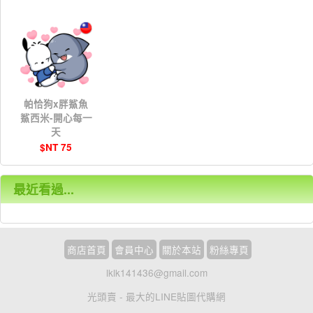
帕恰狗x胖鯊魚
鯊西米-開心每一
天
$NT 75
最近看過...
商店首頁
會員中心
關於本站
粉絲專頁
lklk141436@gmail.com
光頭賣 - 最大的LINE貼圖代購網