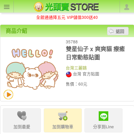
全館通通降五元 VIP儲值300送40
商品介紹
返回
35788
雙星仙子 x 爽爽貓 療癒
日常動態貼圖
台灣三麗鷗
台灣 官方貼圖
售價：60元
加到最愛
加到購物車
分享到Line