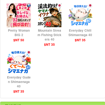
Pretty Woman
Mountain Strea
Everyday Chill
BIG 2
m Fishing Stick
Shimaenaga 40
ers 40
$NT 50
$NT 35
$NT 35
Everyday Gude
n Shimaenaga
40
$NT 35