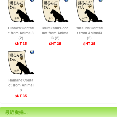
Hisawa'Contac
Murakami'Cont
Yatsuda'Contac
t from Animal3
act from Anima
t from Animal3
(2)
l3 (2)
(2)
$NT 35
$NT 35
$NT 35
Hamane'Conta
ct from Animal
3
$NT 35
最近看過...