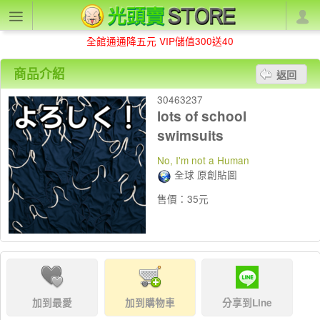
全館通通降五元 VIP儲值300送40
商品介紹
返回
30463237
lots of school
swimsuits
No, I'm not a Human
全球 原創貼圖
售價：35元
加到最愛
加到購物車
分享到Line