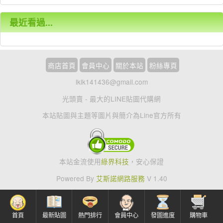
最近看過...
商店首頁
會員中心
關於本站
粉絲專頁
lklk141436@gmail.com
光頭賣 - 最大的LINE貼圖代購網
本站貼圖與主題等圖片與簡介為Line官方所有
本站金流使用
綠界科技
，安心保證
Powered By
艾斯諾網路服務
V 1.40
首頁
最新貼圖
熱門排行
會員中心
發圖進度
購物車