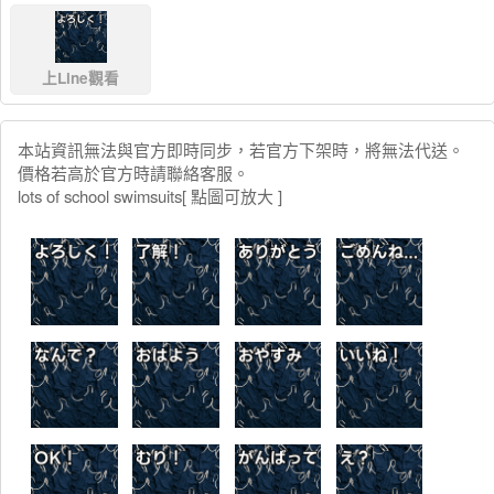
上Line觀看
本站資訊無法與官方即時同步，若官方下架時，將無法代送。
價格若高於官方時請聯絡客服。
lots of school swimsuits[ 點圖可放大 ]