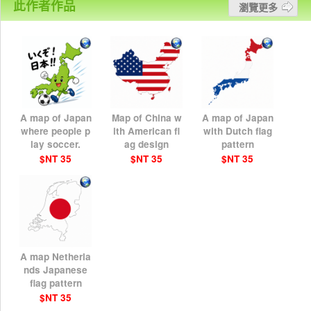
此作者作品
瀏覽更多
A map of Japan
Map of China w
A map of Japan
where people p
ith American fl
with Dutch flag
lay soccer.
ag design
pattern
$NT 35
$NT 35
$NT 35
A map Netherla
nds Japanese
flag pattern
$NT 35