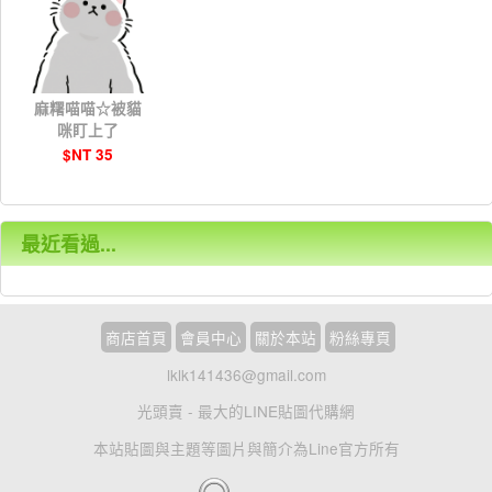
麻糬喵喵☆被貓
咪盯上了
$NT 35
最近看過...
商店首頁
會員中心
關於本站
粉絲專頁
lklk141436@gmail.com
光頭賣 - 最大的LINE貼圖代購網
本站貼圖與主題等圖片與簡介為Line官方所有