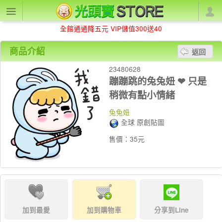
全館通通降五元 VIP儲值300送40
商品介紹
返回
23480628
蹦蹦跳的兔兔妞 ❤︎ 只是
稍微有點小情緒
兔兔妞
全球 原創貼圖
售價：35元
加到最愛
加到購物車
分享到Line